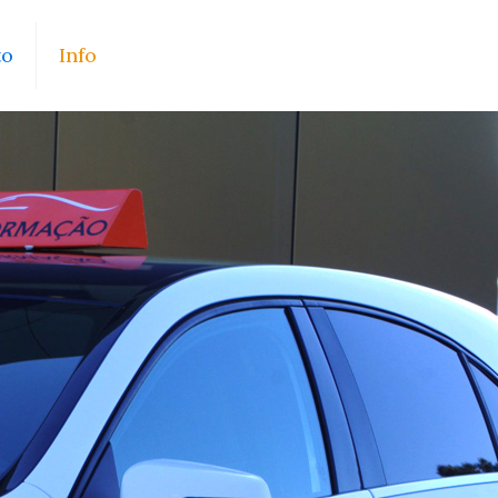
to
Info