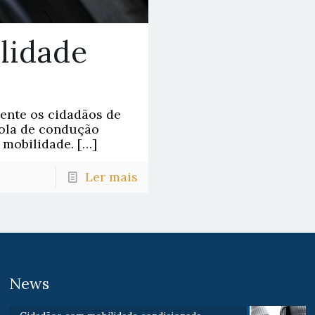
lidade
ente os cidadãos de
cola de condução
 mobilidade.
[…]
Ler mais
News